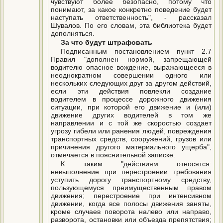
чувствуют более безопасно, потому что
понимают, за какое конкретно поведение будет
наступать ответственность", - рассказал
Шувалов. По его словам, эта библиотека будет
дополняться.
За что будут штрафовать
Подписанным постановлением пункт 2.7
Правил "дополнен нормой, запрещающей
водителю опасное вождение, выражающееся в
неоднократном совершении одного или
нескольких следующих друг за другом действий,
если эти действия повлекли создание
водителем в процессе дорожного движения
ситуации, при которой его движение и (или)
движение других водителей в том же
направлении и с той же скоростью создает
угрозу гибели или ранения людей, повреждения
транспортных средств, сооружений, грузов или
причинения другого материального ущерба",
отмечается в пояснительной записке.
К таким "действиям относятся:
невыполнение при перестроении требования
уступить дорогу транспортному средству,
пользующемуся преимущественным правом
движения; перестроение при интенсивном
движении, когда все полосы движения заняты,
кроме случаев поворота налево или направо,
разворота, остановки или объезда препятствия;