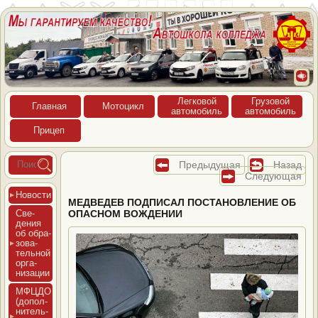
Лег­ко­вой
Гру­зовой
Глав­ная
Мото­цикл
ав­то­мобиль
ав­то­мобиль
При­цеп
Предыдущая
Назад
Следующая
Новос­ти
МЕДВЕДЕВ ПОДПИСАЛ ПОСТАНОВЛЕНИЕ ОБ
Све­
ОПАСНОМ ВОЖДЕНИИ
дения
об об­ра­
зова­
тель­ной
ор­га­
низа­ции
МФЦДО
(до­пол­
ни­тель­