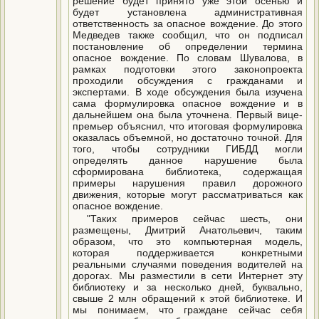
решение будет принято уже этой осенью и
будет установлена административная
ответственность за опасное вождение. До этого
Медведев также сообщил, что он подписал
постановление об определении термина
опасное вождение. По словам Шувалова, в
рамках подготовки этого законопроекта
проходили обсуждения с гражданами и
экспертами. В ходе обсуждения была изучена
сама формулировка опасное вождение и в
дальнейшем она была уточнена. Первый вице-
премьер объяснил, что итоговая формулировка
оказалась объемной, но достаточно точной. Для
того, чтобы сотрудники ГИБДД могли
определять данное нарушение была
сформирована библиотека, содержащая
примеры нарушения правил дорожного
движения, которые могут рассматриваться как
опасное вождение.
"Таких примеров сейчас шесть, они
размещены, Дмитрий Анатольевич, таким
образом, что это компьютерная модель,
которая поддерживается конкретными
реальными случаями поведения водителей на
дорогах. Мы разместили в сети Интернет эту
библиотеку и за несколько дней, буквально,
свыше 2 млн обращений к этой библиотеке. И
мы понимаем, что граждане сейчас себя