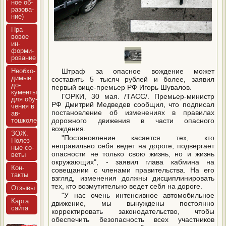
ное об­
ра­зова­
ние)
Пра­
вовое
ин­
форми­
рова­ние
Не­об­хо­
Штраф за опасное вождение может
димые
составить 5 тысяч рублей и более, заявил
до­
первый вице-премьер РФ Игорь Шувалов.
кумен­ты
ГОРКИ, 30 мая. /ТАСС/. Премьер-министр
для обу­
РФ Дмитрий Медведев сообщил, что подписал
чения в
постановление об изменениях в правилах
ав­
тошко­ле
дорожного движения в части опасного
вождения.
ЗОЖ.
"Постановление касается тех, кто
Полез­
неправильно себя ведет на дороге, подвергает
ные со­
опасности не только свою жизнь, но и жизнь
веты
окружающих", - заявил глава кабмина на
Кон­
совещании с членами правительства. На его
такты
взгляд, изменения должны дисциплинировать
тех, кто возмутительно ведет себя на дороге.
Отзы­вы
"У нас очень интенсивное автомобильное
Кар­та
движение, мы вынуждены постоянно
сай­та
корректировать законодательство, чтобы
обеспечить безопасность всех участников