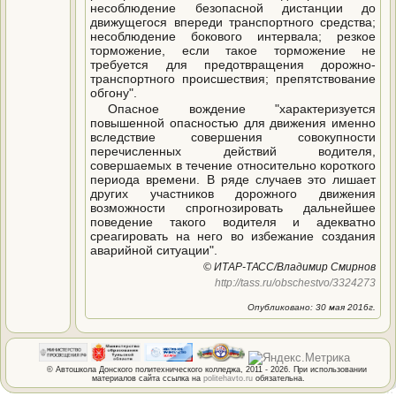
несоблюдение безопасной дистанции до
движущегося впереди транспортного средства;
несоблюдение бокового интервала; резкое
торможение, если такое торможение не
требуется для предотвращения дорожно-
транспортного происшествия; препятствование
обгону".
Опасное вождение "характеризуется
повышенной опасностью для движения именно
вследствие совершения совокупности
перечисленных действий водителя,
совершаемых в течение относительно короткого
периода времени. В ряде случаев это лишает
других участников дорожного движения
возможности спрогнозировать дальнейшее
поведение такого водителя и адекватно
среагировать на него во избежание создания
аварийной ситуации".
© ИТАР-ТАСС/Владимир Смирнов
http://tass.ru/obschestvo/3324273
Опубликовано: 30 мая 2016г.
© Автошкола Донского политехнического колледжа, 2011 - 2026. При использовании
материалов сайта ссылка на
politehavto.ru
обязательна.