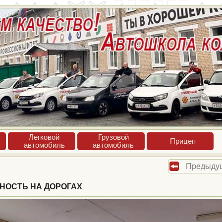
Лег­ко­вой
Гру­зовой
При­цеп
ав­то­мобиль
ав­то­мобиль
Предыду
НОСТЬ НА ДОРОГАХ