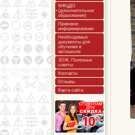
МФЦДО
(до­пол­ни­тель­ное
об­ра­зова­ние)
Пра­вовое
ин­форми­рова­ние
Не­об­хо­димые
до­кумен­ты для
обу­чения в
ав­тошко­ле
ЗОЖ. Полез­ные
со­веты
Кон­такты
Отзы­вы
Кар­та сай­та