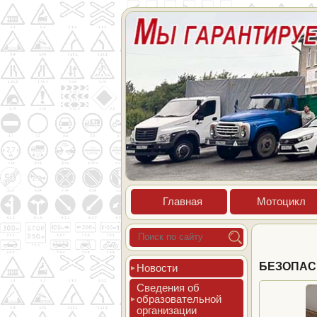
Глав­ная
Мото­цикл
БЕЗОПАС
Новос­ти
Све­дения об
об­ра­зова­тель­ной
ор­га­низа­ции