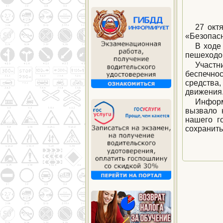
27 окт
«Безопасн
В ходе
пешеходом
Участн
беспечнос
средства
движения
Информ
вызвало 
нашего го
сохранить