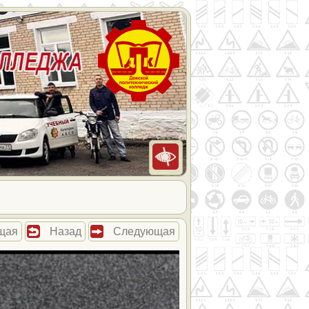
щая
Назад
Следующая