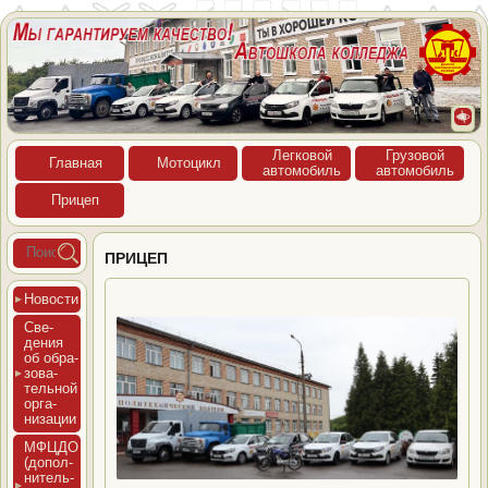
Лег­ко­вой
Гру­зовой
Глав­ная
Мото­цикл
ав­то­мобиль
ав­то­мобиль
При­цеп
ПРИЦЕП
Новос­ти
Све­
дения
об об­ра­
зова­
тель­ной
ор­га­
низа­ции
МФЦДО
(до­пол­
ни­тель­