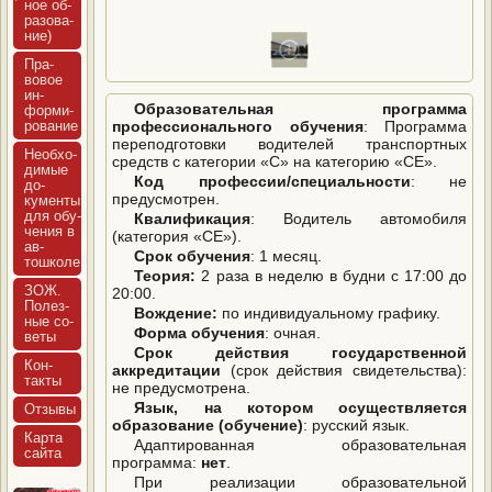
ное об­
ра­зова­
ние)
Пра­
вовое
ин­
Образовательная программа
форми­
рова­ние
профессионального обучения
: Программа
переподготовки водителей транспортных
Не­об­хо­
средств с категории «C» на категорию «CE».
димые
Код профессии/специальности
: не
до­
предусмотрен.
кумен­ты
для обу­
Квалификация
: Водитель автомобиля
чения в
(категория «CE»).
ав­
Срок обучения
: 1 месяц.
тошко­ле
Теория:
2 раза в неделю в будни с 17:00 до
ЗОЖ.
20:00.
Полез­
Вождение:
по индивидуальному графику.
ные со­
Форма обучения
: очная.
веты
Срок действия государственной
Кон­
аккредитации
(срок действия свидетельства):
такты
не предусмотрена.
Язык, на котором осуществляется
Отзы­вы
образование (обучение)
: русский язык.
Кар­та
Адаптированная образовательная
сай­та
программа:
нет
.
При реализации образовательной