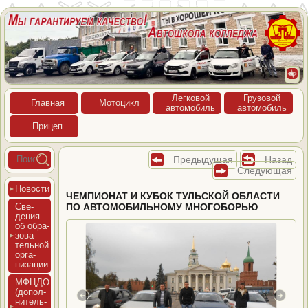
Лег­ко­вой
Гру­зовой
Глав­ная
Мото­цикл
ав­то­мобиль
ав­то­мобиль
При­цеп
Предыдущая
Назад
Следующая
Новос­ти
ЧЕМПИОНАТ И КУБОК ТУЛЬСКОЙ ОБЛАСТИ
Све­
ПО АВТОМОБИЛЬНОМУ МНОГОБОРЬЮ
дения
об об­ра­
зова­
тель­ной
ор­га­
низа­ции
МФЦДО
(до­пол­
ни­тель­