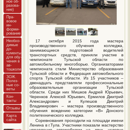
ное об­
ра­зова­
ние)
Пра­
вовое
ин­
форми­
рова­ние
Не­об­хо­
17 октября 2015 года мастера
димые
производственного обучения колледжа,
до­
занимающиеся подготовкой водителей
кумен­ты
транспортных средств, приняли участие в
для обу­
чемпионате Тульской области по
чения в
автомобильному многоборью. Организаторами
ав­
чемпионата стали Министерство образования
тошко­ле
Тульской области и Федерация автомобильного
ЗОЖ.
спорта Тульской области. Из 15 участников ‒
Полез­
двенадцать представляли профессиональные
ные со­
образовательные организации Тульской
веты
области. Среди них Мишков Андрей Юрьевич,
Кон­
Черенков Алексей Юрьевич, Ермилов Дмитрий
такты
Александрович и Кулешов Дмитрий
Владимирович – мастера производственного
Отзы­вы
обучения вождению категории «В» Донского
политехнического колледжа.
Кар­та
сай­та
Соревнования проходили на площади имени
Ленина в г.Тула. Участники показали мастерство
управления автомобилем на двух, условно