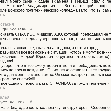
овил моего сына к сдаче экзамена в ГИБДД (сдал с пе
ов Анатолий Владимирович — Вы настоящий профес
оле Донского политехнического колледжа за то, что вы сам
ить
стасия
#
тября 2020, 18:56
 сказать СПАСИБО Мишкову А.Ю, который преподавал не то
го человека исходила уверенность в нас, приятно видеть к
)
началось вождение, сначала автодром, а потом город.
 разбирали все возможные ситуации, которые могут возникн
акосячишь Андрей Юрьевич не ругался, что очень важно)
аздник!
 уверен, что я все смогу, верил в меня и подбадривал, по
лись во время вождения. С ним легко осваивать все трудно
 что для меня не мало важно, Он смог настроить меня, в м
огромное спасибо!!!
я все сдала с первого раза. СПАСИБО, за труд и терпение!)
ить
алья
#
густа 2020, 19:39
жаю благодарность коллективу инструкторов. Особенно