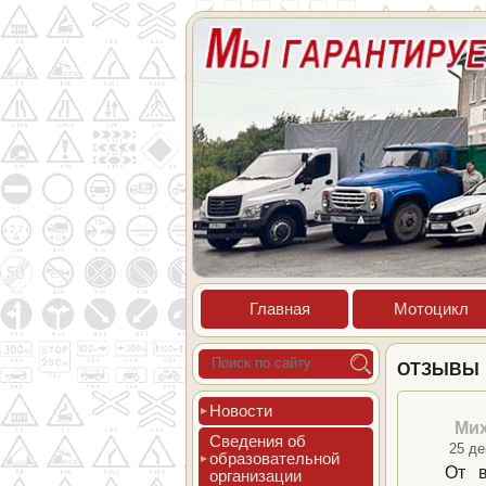
Глав­ная
Мото­цикл
ОТЗЫВЫ
Новос­ти
Мих
Све­дения об
25 де
об­ра­зова­тель­ной
От в
ор­га­низа­ции