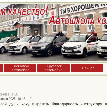
Лег­ко­вой
Гру­зовой
При­цеп
ав­то­мобиль
ав­то­мобиль
еева Н.В.
#
кабря 2025, 10:42
сей души хочу выразить благодарность инструктору 