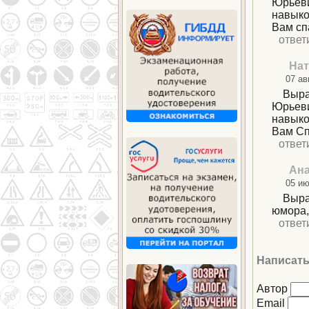
Юрьеви
навыко
Вам сп
ответ
Нат
07 ав
Выра
Юрьеви
навыко
Вам Сп
ответ
Ана
05 ию
Выра
юмора,
ответ
Написать
Автор
Email