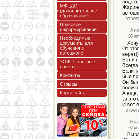
подгот
МФЦДО
Жарин
(до­пол­ни­тель­ное
автошк
об­ра­зова­ние)
ответ
Пра­вовое
ин­форми­рова­ние
Ана
05 ок
Не­об­хо­димые
до­кумен­ты для
Хочу
обу­чения в
От это
ав­тошко­ле
верят))
Вот и 
ЗОЖ. Полез­ные
Всегда
со­веты
Если н
Кон­такты
был пр
Он был
Отзы­вы
получа
Кар­та сай­та
А еще,
за это 
И вот 
ответ
Нат
07 ав
Выра