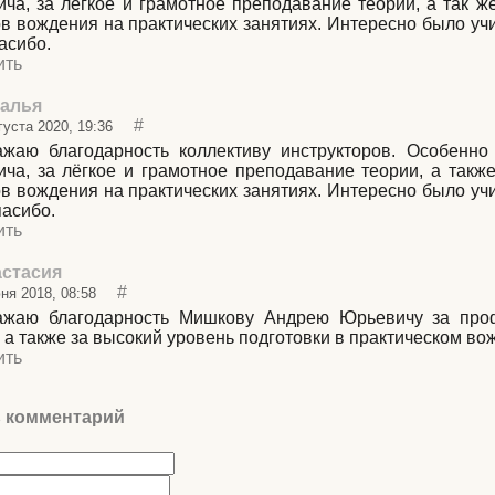
ча, за лёгкое и грамотное преподавание теории, а так 
в вождения на практических занятиях. Интересно было учи
асибо.
ить
алья
#
густа 2020, 19:36
жаю благодарность коллективу инструкторов. Особенно
ча, за лёгкое и грамотное преподавание теории, а такж
в вождения на практических занятиях. Интересно было учи
асибо.
ить
стасия
#
ня 2018, 08:58
жаю благодарность Мишкову Андрею Юрьевичу за проф
 а также за высокий уровень подготовки в практическом во
ить
 комментарий